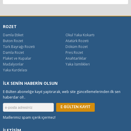
ROZET
Damla Etiket
Okul Yaka Kokartı
Buton Rozet
Atatürk Rozeti
Türk Bayrağı Rozeti
Döküm Rozet
Damla Rozet
Pres Rozet
Plaket ve Kupalar
Anahtarlıklar
Madalyonlar
Yaka İsimlikleri
Yaka Kurdelası
İLK SENİN HABERİN OLSUN
E-Bülten aboneliğe kayıt yaptırarak, web site güncellemelerinden ilk sen
haberdar ol!..
Maillerimiz spam içerik içermez!
İLETİŞİM