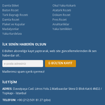
Damla Etiket
Okul Yaka Kokartı
Buton Rozet
Atatürk Rozeti
Türk Bayrağı Rozeti
Döküm Rozet
Damla Rozet
Pres Rozet
Plaket ve Kupalar
Anahtarlıklar
Madalyonlar
Yaka İsimlikleri
Yaka Kurdelası
İLK SENİN HABERİN OLSUN
E-Bülten aboneliğe kayıt yaptırarak, web site güncellemelerinden ilk sen
haberdar ol!..
Maillerimiz spam içerik içermez!
İLETİŞİM
ADRES:
Davutpaşa Cad. Litros Yolu 2.Matbaacılar Sitesi D Blok Kat:6 4ND2 /
Topkapı - İstanbul
TELEFON:
+90 (212) 501 81 27 (pbx)