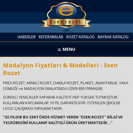
HABERLER
REFERANSLAR
ROZET KATALOG
BAYRAK KATALOG
MENU
Madalyon Fiyatları & Modelleri - Esen
Rozet
PRES ROZET, MİNELİ ROZET, DAMLA ROZET, PLAKET, ANAHTARLIK, YAKA
İSİMLİĞİ ve MADALYON İMALATINDA LİDER BİR FİRMADIR.
SÜREKLİ YENİLİKLER YAPARAK KALİTEYİ HEP YÜKSEK TUTMUŞTUR.
KULLANILAN KAPLAMALAR 10 YIL GARANTİLİDİR. İSTENİLEN ŞEKİLDE
LOGO ÇALIŞMASI YAPILMAKTADIR.
"32 YILDIR BU SEKTÖRDE HİZMET VEREN "ESEN ROZET" BİLGİ VE
TECRÜBESİNİ KULLANIP KALİTELİ ÜRÜN ÜRETMEKTEDİR..."