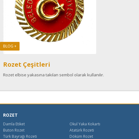
BLOG +
Rozet Çeşitleri
Rozet elbise yakasına takılan sembol olarak kullanılır.
ROZET
Damla Etiket
Okul Yaka Kokartı
Buton Rozet
Atatürk Rozeti
Türk Bayrağı Rozeti
Döküm Rozet