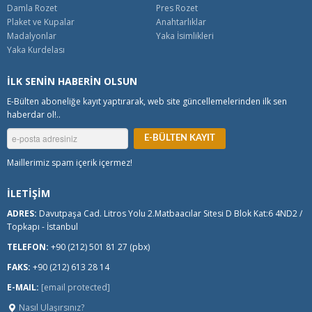
Damla Rozet
Pres Rozet
Plaket ve Kupalar
Anahtarlıklar
Madalyonlar
Yaka İsimlikleri
Yaka Kurdelası
İLK SENİN HABERİN OLSUN
E-Bülten aboneliğe kayıt yaptırarak, web site güncellemelerinden ilk sen
haberdar ol!..
Maillerimiz spam içerik içermez!
İLETİŞİM
ADRES:
Davutpaşa Cad. Litros Yolu 2.Matbaacılar Sitesi D Blok Kat:6 4ND2 /
Topkapı - İstanbul
TELEFON:
+90 (212) 501 81 27 (pbx)
FAKS:
+90 (212) 613 28 14
E-MAIL:
[email protected]
Nasıl Ulaşırsınız?