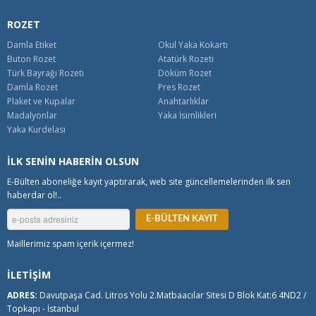
ROZET
Damla Etiket
Okul Yaka Kokartı
Buton Rozet
Atatürk Rozeti
Türk Bayrağı Rozeti
Döküm Rozet
Damla Rozet
Pres Rozet
Plaket ve Kupalar
Anahtarlıklar
Madalyonlar
Yaka İsimlikleri
Yaka Kurdelası
İLK SENİN HABERİN OLSUN
E-Bülten aboneliğe kayıt yaptırarak, web site güncellemelerinden ilk sen
haberdar ol!..
Maillerimiz spam içerik içermez!
İLETİŞİM
ADRES:
Davutpaşa Cad. Litros Yolu 2.Matbaacılar Sitesi D Blok Kat:6 4ND2 /
Topkapı - İstanbul