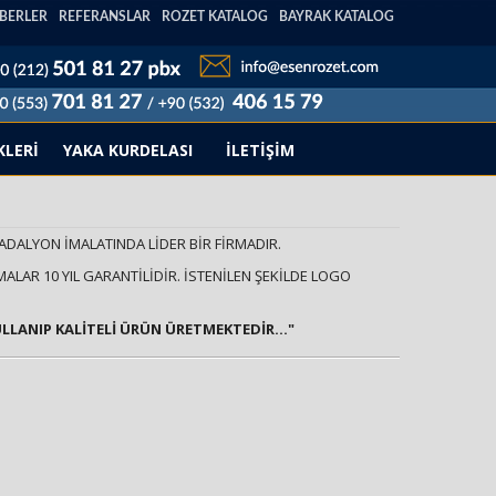
BERLER
REFERANSLAR
ROZET KATALOG
BAYRAK KATALOG
KLERİ
YAKA KURDELASI
İLETİŞİM
MADALYON İMALATINDA LİDER BİR FİRMADIR.
ALAR 10 YIL GARANTİLİDİR. İSTENİLEN ŞEKİLDE LOGO
ULLANIP KALİTELİ ÜRÜN ÜRETMEKTEDİR..."