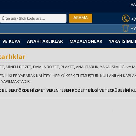
HA
T VE KUPA
ANAHTARLIKLAR
MADALYONLAR
YAKA İSİMLİ
arlıklar
T, MİNELİ ROZET, DAMLA ROZET, PLAKET, ANAHTARLIK, YAKA İSİMLİĞİ ve 
ENİLİKLER YAPARAK KALİTEYİ HEP YÜKSEK TUTMUŞTUR. KULLANILAN KAPLAM
 YAPILMAKTADIR.
IR BU SEKTÖRDE HİZMET VEREN "ESEN ROZET" BİLGİ VE TECRÜBESİNİ K