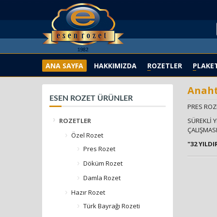
ANA SAYFA
HAKKIMIZDA
ROZETLER
PLAKE
Anaht
ESEN ROZET ÜRÜNLER
PRES ROZE
ROZETLER
SÜREKLİ Y
ÇALIŞMASI
Özel Rozet
"32 YILD
Pres Rozet
Döküm Rozet
Damla Rozet
Hazır Rozet
Türk Bayrağı Rozeti