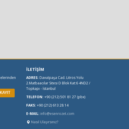
İLETİŞİM
melerinden
ADRES:
Davutpaşa Cad. Litros Yolu
2.Matbaacılar Sitesi D Blok Kat:6 4ND2 /
Topkapı - İstanbul
TELEFON:
+90 (212) 501 81 27 (pbx)
FAKS:
+90 (212) 613 28 14
E-MAIL:
info@esenrozet.com
Nasıl Ulaşırsınız?