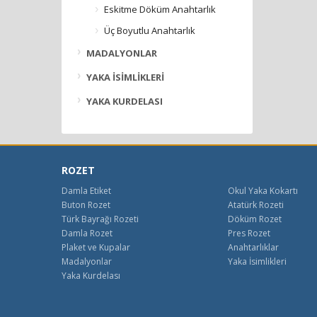
Eskitme Döküm Anahtarlık
Üç Boyutlu Anahtarlık
MADALYONLAR
YAKA İSİMLİKLERİ
YAKA KURDELASI
ROZET
Damla Etiket
Okul Yaka Kokartı
Buton Rozet
Atatürk Rozeti
Türk Bayrağı Rozeti
Döküm Rozet
Damla Rozet
Pres Rozet
Plaket ve Kupalar
Anahtarlıklar
Madalyonlar
Yaka İsimlikleri
Yaka Kurdelası