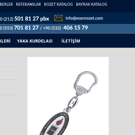
BERLER
REFERANSLAR
ROZET KATALOG
BAYRAK KATALOG
KLERİ
YAKA KURDELASI
İLETİŞİM