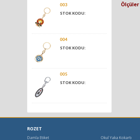
Ölçüle
003
STOK KODU:
004
STOK KODU:
005
STOK KODU:
ROZET
Damla Etiket
Okul Yaka Kokartı