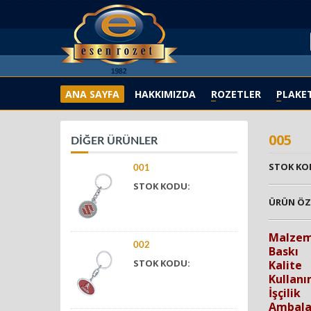
ANA SAYFA
HAKKIMIZDA
ROZETLER
PLAKE
005
DİĞER ÜRÜNLER
STOK KO
001
STOK KODU:
ÜRÜN ÖZE
Malze
002
Baskı
STOK KODU:
Kalite
Kullanı
İşçilik
Ambala