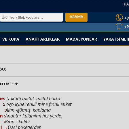
HA
T VE KUPA
ANAHTARLIKLAR
MADALYONLAR
YAKA İSİMLİ
DU:
LLİKLERİ:
me
:
Döküm metal- metal halka
 :
Logo içine renkli mine fırınlı etiket
 :
Altın -gümüş kaplama
m :
Anahtar kulanılan her yerde,
 :
Birinci kalite
j :
Özel poşetlerden