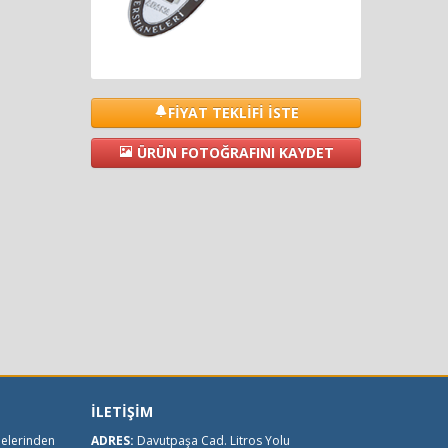
FİYAT TEKLİFİ İSTE
ÜRÜN FOTOĞRAFINI KAYDET
İLETİŞİM
melerinden
ADRES:
Davutpaşa Cad. Litros Yolu