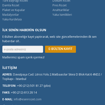
Türk Bayrağı Rozeti
Döküm Rozet
Damla Rozet
Pres Rozet
Plaket ve Kupalar
Anahtarlıklar
Madalyonlar
Yaka İsimlikleri
Yaka Kurdelası
İLK SENİN HABERİN OLSUN
E-Bülten aboneliğe kayıt yaptırarak, web site güncellemelerinden ilk sen
haberdar ol!..
Maillerimiz spam içerik içermez!
İLETİŞİM
ADRES:
Davutpaşa Cad. Litros Yolu 2.Matbaacılar Sitesi D Blok Kat:6 4ND2 /
Topkapı - İstanbul
TELEFON:
+90 (212) 501 81 27 (pbx)
FAKS:
+90 (212) 613 28 14
E-MAIL:
info@esenrozet.com