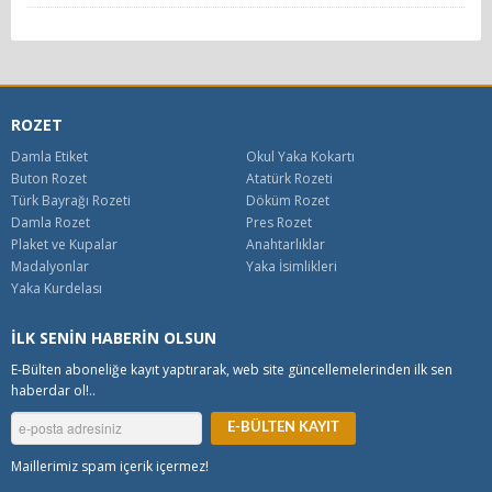
ROZET
Damla Etiket
Okul Yaka Kokartı
Buton Rozet
Atatürk Rozeti
Türk Bayrağı Rozeti
Döküm Rozet
Damla Rozet
Pres Rozet
Plaket ve Kupalar
Anahtarlıklar
Madalyonlar
Yaka İsimlikleri
Yaka Kurdelası
İLK SENİN HABERİN OLSUN
E-Bülten aboneliğe kayıt yaptırarak, web site güncellemelerinden ilk sen
haberdar ol!..
Maillerimiz spam içerik içermez!