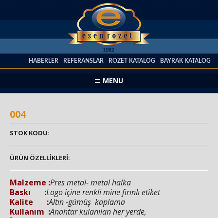
HABERLER
REFERANSLAR
ROZET KATALOG
BAYRAK KATALOG
MENU
004
STOK KODU:
ÜRÜN ÖZELLİKLERİ:
Malzeme :
Pres metal- metal halka
Baskı :
Logo içine renkli mine fırınlı etiket
Kalite :
Altın -gümüş kaplama
Kullanım :
Anahtar kulanılan her yerde,