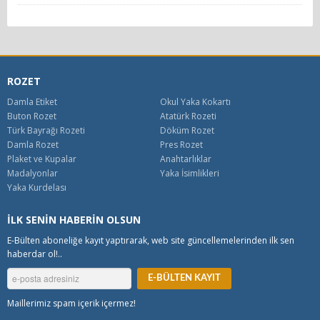
ROZET
Damla Etiket
Okul Yaka Kokartı
Buton Rozet
Atatürk Rozeti
Türk Bayrağı Rozeti
Döküm Rozet
Damla Rozet
Pres Rozet
Plaket ve Kupalar
Anahtarlıklar
Madalyonlar
Yaka İsimlikleri
Yaka Kurdelası
İLK SENİN HABERİN OLSUN
E-Bülten aboneliğe kayıt yaptırarak, web site güncellemelerinden ilk sen
haberdar ol!..
Maillerimiz spam içerik içermez!