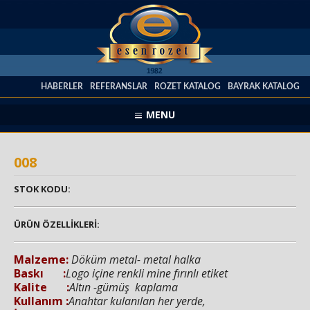
HABERLER
REFERANSLAR
ROZET KATALOG
BAYRAK KATALOG
MENU
008
STOK KODU:
ÜRÜN ÖZELLİKLERİ:
Malzeme
:
Döküm metal- metal halka
Baskı :
Logo içine renkli mine fırınlı etiket
Kalite :
Altın -gümüş kaplama
Kullanım :
Anahtar kulanılan her yerde,