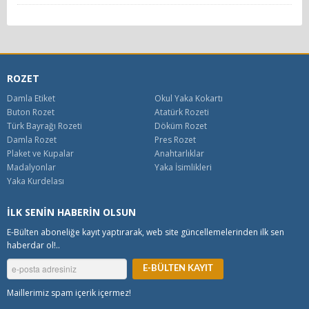
ROZET
Damla Etiket
Okul Yaka Kokartı
Buton Rozet
Atatürk Rozeti
Türk Bayrağı Rozeti
Döküm Rozet
Damla Rozet
Pres Rozet
Plaket ve Kupalar
Anahtarlıklar
Madalyonlar
Yaka İsimlikleri
Yaka Kurdelası
İLK SENİN HABERİN OLSUN
E-Bülten aboneliğe kayıt yaptırarak, web site güncellemelerinden ilk sen
haberdar ol!..
Maillerimiz spam içerik içermez!