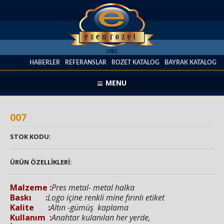
HABERLER
REFERANSLAR
ROZET KATALOG
BAYRAK KATALOG
MENU
007
STOK KODU:
ÜRÜN ÖZELLİKLERİ:
Malzeme :
Pres metal- metal halka
Baskı :
Logo içine renkli mine fırınlı etiket
Kalite :
Altın -gümüş kaplama
Kullanım :
Anahtar kulanılan her yerde,